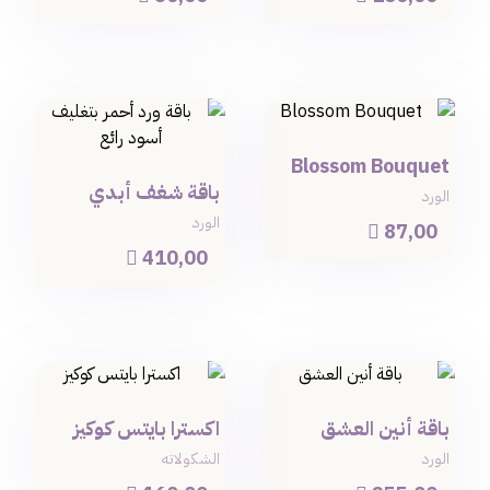
Blossom Bouquet
باقة شغف أبدي
الورد
الورد
87,00

410,00

باقة أنين العشق
اكسترا بايتس كوكيز
الورد
الشكولاته