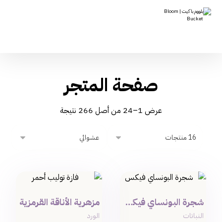
صفحة المتجر
عرض 1–24 من أصل 266 نتيجة
شجرة البونساي فيكس
مزهرية الأناقة القرمزية
النباتات
الورد