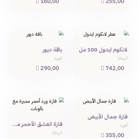
160,00
255,00


لانكوم ايدول 100 مل
باقة ديور
الهدايا
الورد
290,00
742,00


فازة جمال الأبيض
فازة العشق الأحمر مع البالون
الورد
الهدايا
355,00
