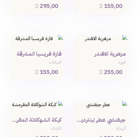
295,00
155,00


مزهرية الافندر
فازة فريسيا المشرقة
الورد
النباتات
155,00
255,00


جيفنشي عطر لينترديت روج للنساء 80 مل
كيكة الشوكلاتة المقرمشة
الهدايا
الكيك