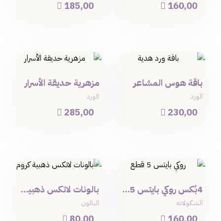
185,00
160,00


باقة هوس المشاعر
مزهرية حديقة الأسرار
الورد
الورد
285,00
230,00


4بُكس روكي بايتس 5قطع
بالونات لاتكس ذهبية كروم
الشكولاته
البالون
80,00
160,00

