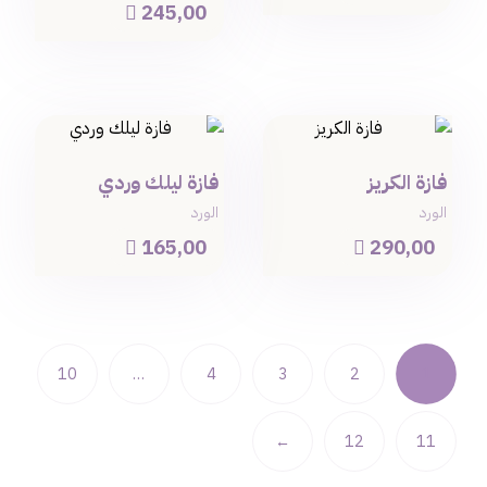
245,00

فازة الكريز
فازة ليلك وردي
الورد
الورد
165,00
290,00


10
…
4
3
2
1
←
12
11