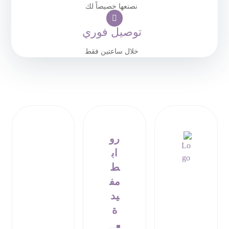
نصنعها خصيصاً لك
توصيل فوري
خلال ساعتين فقط
رو
اب
ط
مف
يد
ة