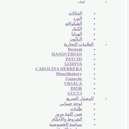
الفئات
النباتات
الورد
الشكولاته
الكيك
الهدايا
البالون
العلامات التجارية
Bostani
HANOVERIAN
PATCHI
GODIVA
CAROLINA HERRERA
Munchbakery
Ganache
VRSACA
DIOR
GUCCI
الوصول السريع
لوحة حسابي
طلبات
تعين كلمة مرور
الشروط والأحكام
سياسة الخصوصية