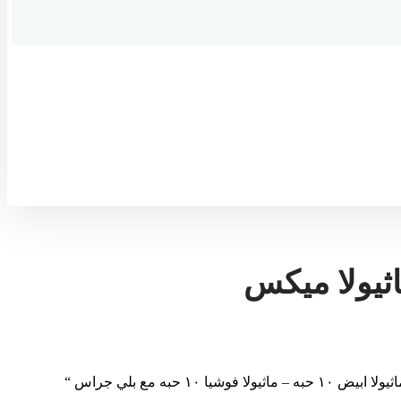
اثيولا ميكس
يا ١٠ حبه مع بلي جراس “