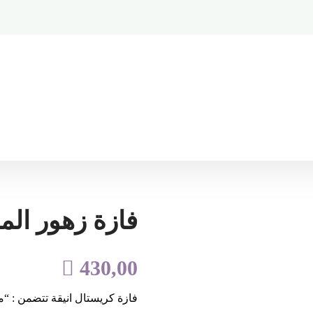
فازة زهور الم

430,00
فازة كريستال انيقة تتضمن : “ماثيولا ابيض ١٠ حبه – ماثيولا فوش