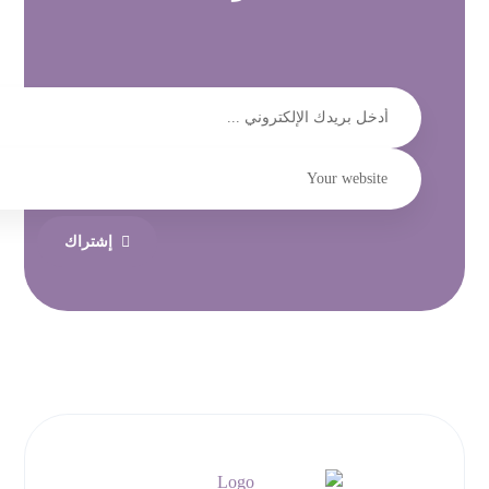
إشتراك