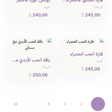
الهدايا
الورد
240,00
245,00


فازة الحب الحمراء
باقة الحب الأبدي مع بستاني
الورد
الهدايا
245,00

250,00

10
…
4
3
2
1