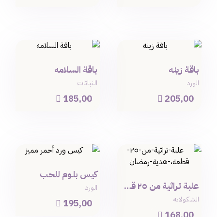
باقة زينه
باقة السلامه
الورد
النباتات
185,00
205,00


كيس بلوم للحب
علبة تراثية من ٢٥ قطعة
الورد
الشكولاته
195,00

168,00
