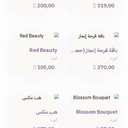
200,00
319,00


باقة فرحة إنجاز (حجم كبير)
Red Beauty
الورد
الورد
105,00
370,00


Blossom Bouquet
هب مكس
الورد
الورد