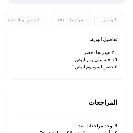
الوصف
مراجعات (0)
الشحن والاسترجاع
تفاصيل الهدية:
” ٣ هيدرنجا اخضر
١٦ حبة بيبي روز ابيض
٣ غصن ليمونيوم ابيض “
المراجعات
لا توجد مراجعات بعد.
كن أول من يقيم “زهور الكوبية الخضراء”