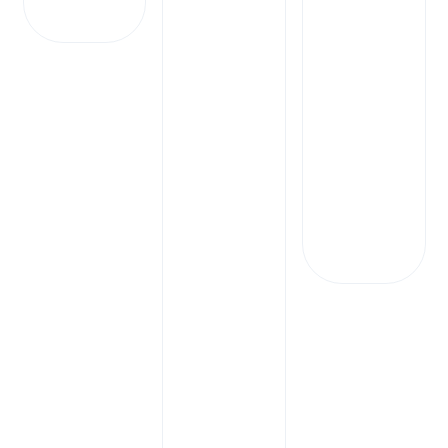
الإر
جا
ع
حق
وق
الم
لكي
ة
سي
اس
ة
الخ
ص
و
صي
ة