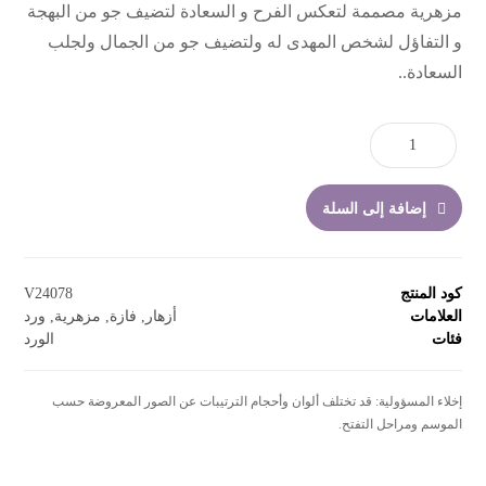
مزهرية مصممة لتعكس الفرح و السعادة لتضيف جو من البهجة
و التفاؤل لشخص المهدى له ولتضيف جو من الجمال ولجلب
السعادة..
إضافة إلى السلة
كود المنتج
V24078
العلامات
أزهار
,
فازة
,
مزهرية
,
ورد
فئات
الورد
إخلاء المسؤولية: قد تختلف ألوان وأحجام الترتيبات عن الصور المعروضة حسب
الموسم ومراحل التفتح.