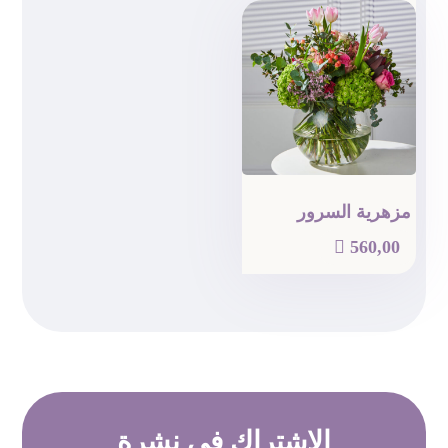
مزهرية السرور

560,00
الاشتراك في
نشرة