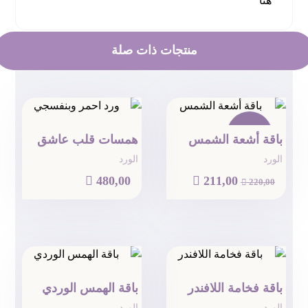
هنا
منتجات ذات صلة
تخفيض!
باقة أشعة الشمس
همسات قلب عاشق
الورد
الورد

480,00

211,00

220,00
باقة فخامة اللافندر
باقة الهمس الوردي
الورد
الورد