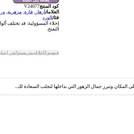
إضافة إلى السلة
كود المنتج
V24077
العلامات
أزهار
,
فازة
,
مزهرية
,
ورد
فئات
الورد
إخلاء المسؤولية: قد تختلف أل
التفتح.
فيسبوك
إغلاق
بينتريست
واتس اب
تيل
المكان وتبرز جمال الزهور التي بداخلها لتجلب السعادة لك..