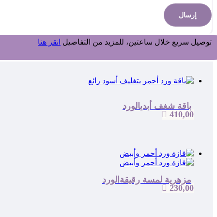
توصيل سريع خلال ساعتين، للمزيد من التفاصيل
انقر هنا
باقة شغف أبدي
الورد

410,00
مزهرية لمسة رقيقة
الورد

230,00