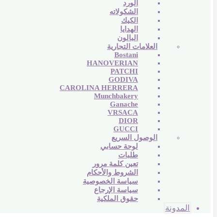
الورد
الشكولاته
الكيك
الهدايا
البالون
العلامات التجارية
Bostani
HANOVERIAN
PATCHI
GODIVA
CAROLINA HERRERA
Munchbakery
Ganache
VRSACA
DIOR
GUCCI
الوصول السريع
لوحة حسابي
طلبات
تعين كلمة مرور
الشروط والأحكام
سياسة الخصوصية
سياسة الإرجاع
حقوق الملكية
المدونة