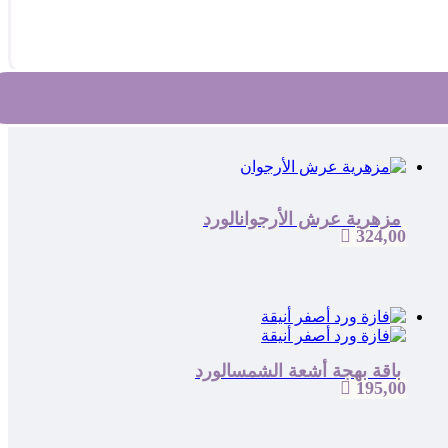
مزهرية عرش الأرجوان
الورد

324,00
باقة بهجة أشعة الشمس
الورد

195,00