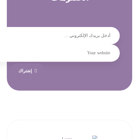
إشتراك