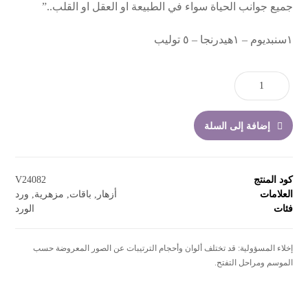
جميع جوانب الحياة سواء في الطبيعة او العقل او القلب..”
١سنبديوم – ١هيدرنجا – ٥ توليب
إضافة إلى السلة
كود المنتج
V24082
العلامات
أزهار
,
باقات
,
مزهرية
,
ورد
فئات
الورد
إخلاء المسؤولية: قد تختلف ألوان وأحجام الترتيبات عن الصور المعروضة حسب
الموسم ومراحل التفتح.