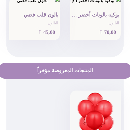
بوكيه بالونات أخضر (6)
بالون قلب فضي
البالون
البالون

45,00

70,00
المنتجات المعروضة مؤخراً