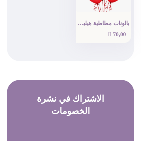
بالونات مطاطية هيليوم لون أحمر (6)

70,00
الاشتراك في
نشرة
الخصومات