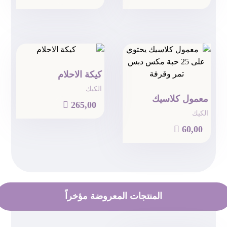
كيكة الاحلام
الكيك
معمول كلاسيك

265,00
الكيك

60,00
المنتجات المعروضة مؤخراً