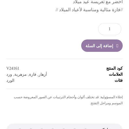
أخضر مع تغريسة عيد ميلاد
//فازة مثالية ومناسبة لأعياد الميلاد //
إضافة إلى السلة
كود المنتج
V24161
العلامات
أزهار
,
فازة
,
مزهرية
,
ورد
فئات
الورد
إخلاء المسؤولية: قد تختلف ألوان وأحجام الترتيبات عن الصور المعروضة حسب
الموسم ومراحل التفتح.