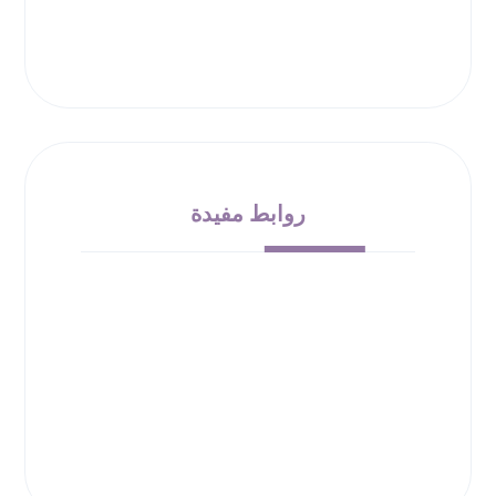
روابط مفيدة
من نحن
الشروط والأحكام
سياسة الإرجاع
حقوق الملكية
سياسة الخصوصية
00966532010138
info@bloom-bucket.com