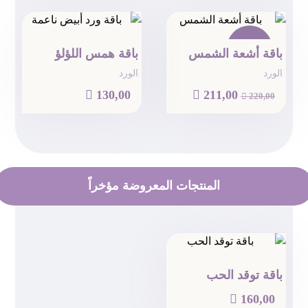
تخفيض!
باقة أشعة الشمس
باقة همس اللؤلؤ
الورد
الورد

130,00

211,00

220,00
المنتجات المعروضة مؤخراً
باقة توقد الحب

160,00