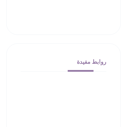
روابط مفيدة
من نحن
الشروط والأحكام
سياسة الإرجاع
حقوق الملكية
سياسة الخصوصية
00966532010138
info@bloom-bucket.com