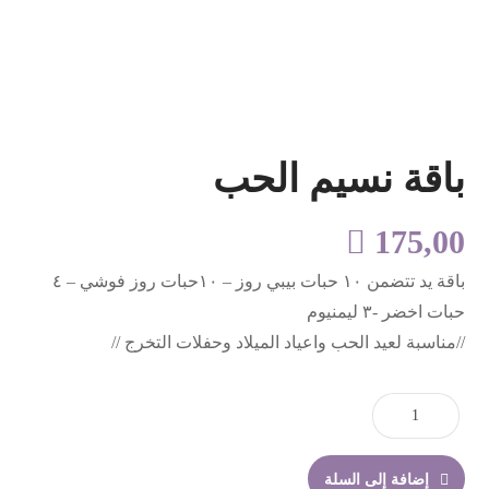
باقة نسيم الحب

175,00
باقة يد تتضمن ١٠ حبات بيبي روز – ١٠حبات روز فوشي – ٤
حبات اخضر -٣ ليمنيوم
//مناسبة لعيد الحب واعياد الميلاد وحفلات التخرج //
إضافة إلى السلة