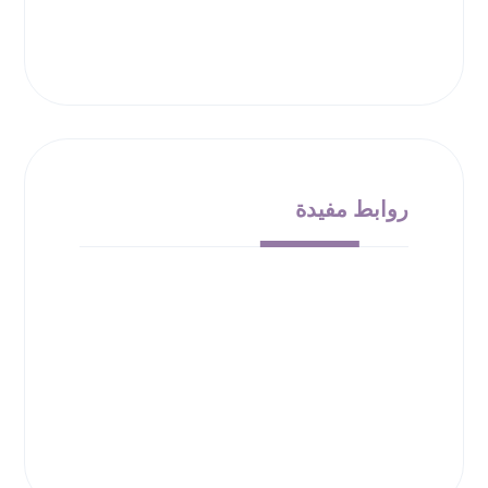
روابط مفيدة
من نحن
الشروط والأحكام
سياسة الإرجاع
حقوق الملكية
سياسة الخصوصية
00966532010138
info@bloom-bucket.com