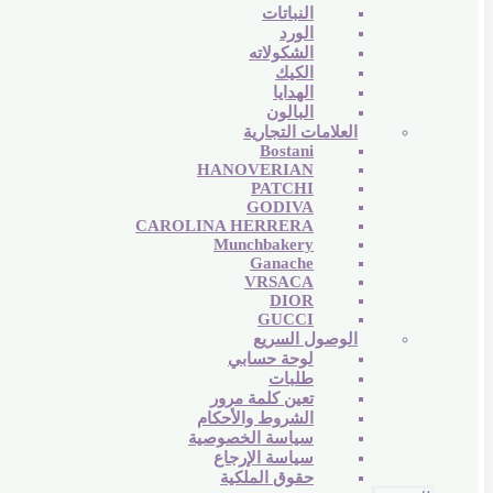
النباتات
الورد
الشكولاته
الكيك
الهدايا
البالون
العلامات التجارية
Bostani
HANOVERIAN
PATCHI
GODIVA
CAROLINA HERRERA
Munchbakery
Ganache
VRSACA
DIOR
GUCCI
الوصول السريع
لوحة حسابي
طلبات
تعين كلمة مرور
الشروط والأحكام
سياسة الخصوصية
سياسة الإرجاع
حقوق الملكية