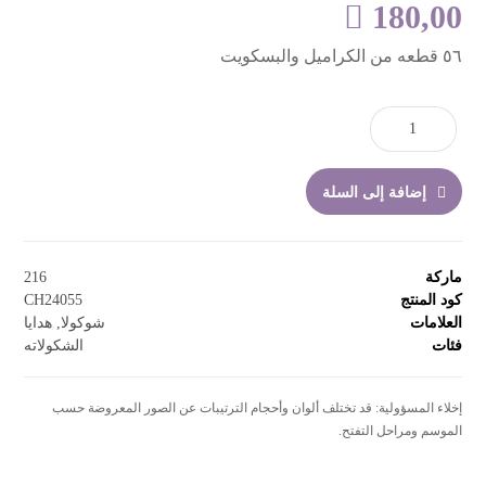

180,00
٥٦ قطعه من الكراميل والبسكويت
إضافة إلى السلة
ماركة
216
كود المنتج
CH24055
العلامات
شوكولا
,
هدايا
فئات
الشكولاته
إخلاء المسؤولية: قد تختلف ألوان وأحجام الترتيبات عن الصور المعروضة حسب
الموسم ومراحل التفتح.