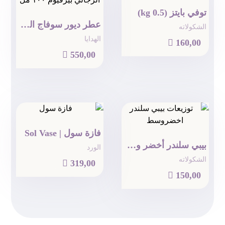
توفي بايتز (0.5 kg)
عطر ديور سوفاج الرجالي بيرفيوم ١٠٠ مل
الشكولاته
الهدايا

160,00

550,00
فازة سول | Sol Vase
بيبي سلندر أخضر وسط
الورد
الشكولاته

319,00

150,00