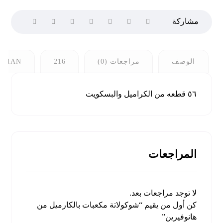
الوصف
مراجعات (0)
216
ERIAN
٥٦ قطعه من الكراميل والبسكويت
المراجعات
لا توجد مراجعات بعد.
كن أول من يقيم “شوكولاتة مكعبات بالكارميل من
هانوفيرين”