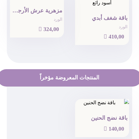
مزهرية عرش الأرجوان
باقة شغف أبدي
الورد
الورد

324,00

410,00
المنتجات المعروضة مؤخراً
باقة نضج الحنين

140,00