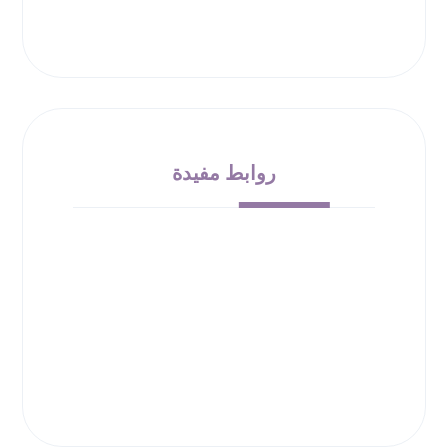
روابط مفيدة
من نحن
الشروط والأحكام
سياسة الإرجاع
حقوق الملكية
سياسة الخصوصية
00966532010138
info@bloom-bucket.com