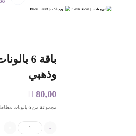
66+
باقة 6 ب
وذهبي

80,00
مجموعة من 6 بالونات مطاطية هيليوم 2 أزرق فاتح، 2 وردي فاتح و 2 كروم ذهبي
+
-