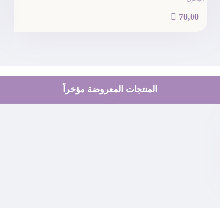

70,00
المنتجات المعروضة مؤخراً