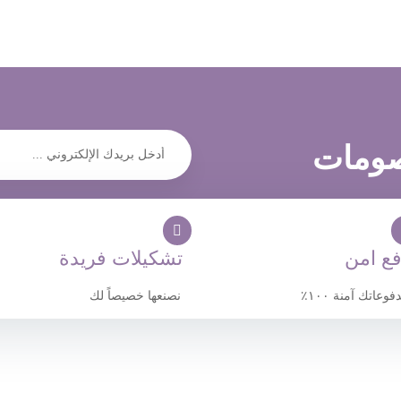
صومات
فع امن
تشكيلات فريدة
عاتك آمنة ١٠٠٪
نصنعها خصيصاً لك