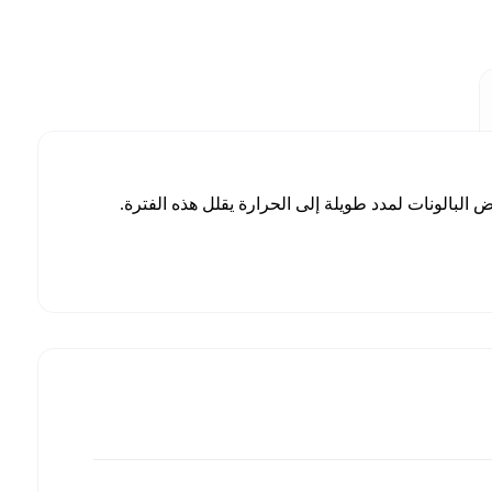
يوم 2 أزرق فاتح، 2 وردي فاتح و 2 كروم ذهبي ( فترة طوف هذة البلالين حوالي 24 ساعة. تعرض البالونات لمدد طويلة إلى الحرارة يقلل هذه الفترة.