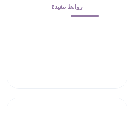
روابط مفيدة
من نحن
الشروط والأحكام
سياسة الإرجاع
حقوق الملكية
سياسة الخصوصية
00966532010138
info@bloom-bucket.com