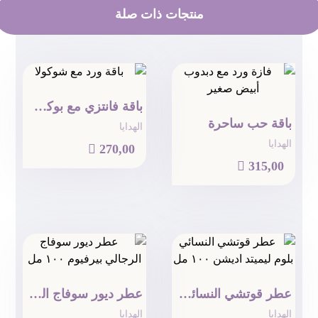
منتجات ذات صلة
باقة فانتزي مع بوكس شوكولا
باقة حب ساحرة
الهدايا
الهدايا

270,00

315,00
عطر قوتشي النسائي بلوم ليميتد اديشن ١٠٠ مل
عطر ديور سوفاج الرجالي بيرفيوم ١٠٠ مل
الهدايا
الهدايا