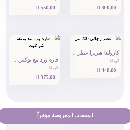

550,00

390,00
كارولينا هيريرا عطر رجالي 200 مل
فازة ورد مع بوكس شوكولا
الهدايا
الهدايا

448,00

375,00
المنتجات المعروضة مؤخراً