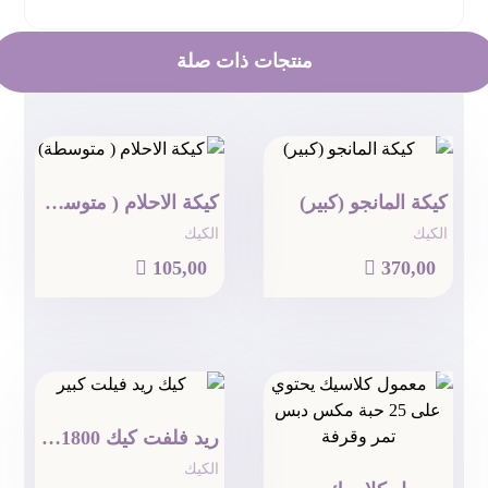
منتجات ذات صلة
كيكة المانجو (كبير)
كيكة الاحلام ( متوسطة)
الكيك
الكيك

105,00

370,00
ريد فلفت كيك 1800 جرام
الكيك