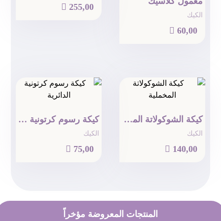
معمول كلاسيك

255,00
الكيك

60,00
كيكة الشوكولاتة المخملية
كيكة رسوم كرتونية ( دائرية )
الكيك
الكيك

75,00

140,00
المنتجات المعروضة مؤخراً