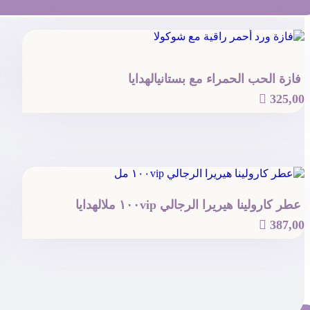
فازة الحب الحمراء مع بستاني
الهدايا

325,00
عطر كارولينا هيريرا الرجالي ١٠٠vip مل
الهدايا

387,00