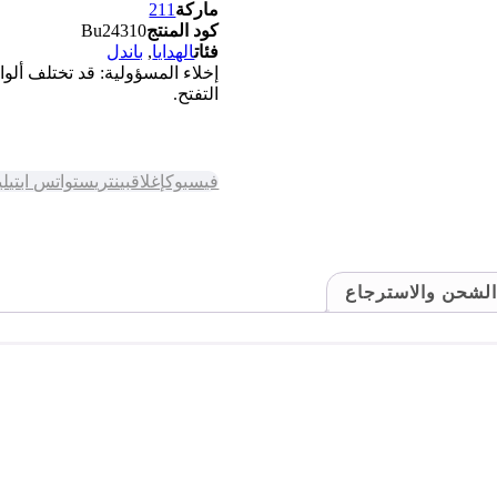
ماركة
211
كود المنتج
Bu24310
فئات
الهدايا
,
باندل
إخلاء المسؤولية: قد تختلف أل
التفتح.
فيسبوك
إغلاق
بينتريست
واتس اب
تيل
الشحن والاسترجاع