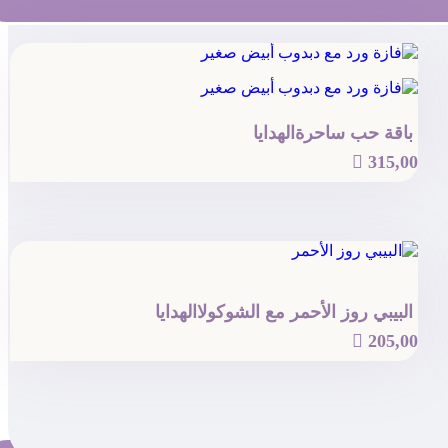
باقة حب ساحرة
الهدايا

315,00
البيبي روز الأحمر مع الشوكولا
الهدايا

205,00