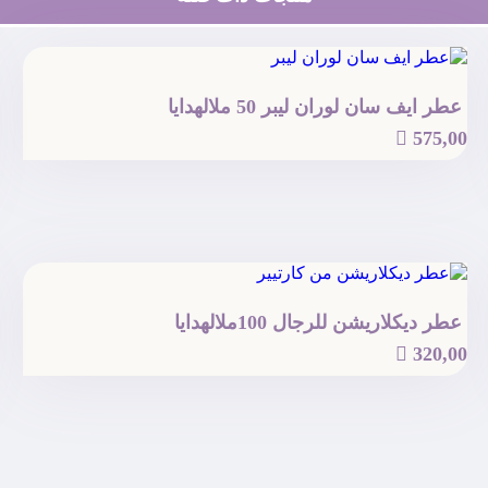
عطر ايف سان لوران ليبر 50 مل
الهدايا

575,00
عطر ديكلاريشن‬‎ للرجال 100مل
الهدايا

320,00