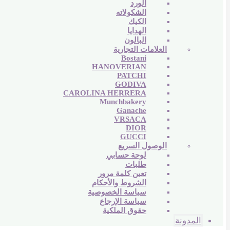
الورد
الشكولاته
الكيك
الهدايا
البالون
العلامات التجارية
Bostani
HANOVERIAN
PATCHI
GODIVA
CAROLINA HERRERA
Munchbakery
Ganache
VRSACA
DIOR
GUCCI
الوصول السريع
لوحة حسابي
طلبات
تعين كلمة مرور
الشروط والأحكام
سياسة الخصوصية
سياسة الإرجاع
حقوق الملكية
المدونة