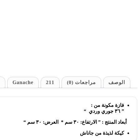
الوصف
مراجعات (0)
211
Ganache
فازة مكونة من :
” ٣٦ جوري وردي “
أبعاد المنتج : ” الارتفاع: ٣٠ سم * العرض: ٣٠ سم “
كيكة لذيذة من
جاناش