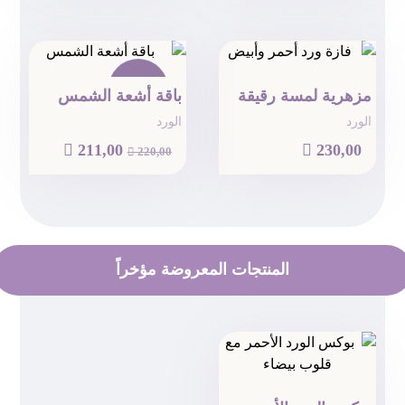
تخفيض!
مزهرية لمسة رقيقة
باقة أشعة الشمس
الورد
الورد

211,00

230,00

220,00
المنتجات المعروضة مؤخراً