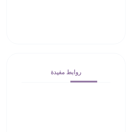
روابط مفيدة
من نحن
الشروط والأحكام
سياسة الإرجاع
حقوق الملكية
سياسة الخصوصية
00966532010138