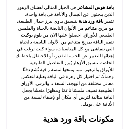
باقة هوس المشاعر
هي الخيار المثالي لعشاق الزهور
الذين يبحثون عن الجمال والأناقة في باقة واحدة.
تتميز
باقة ورد هدية
بتنسيق يدوي يبرز جمال الطبيعة،
مع مزيج متناغم من الألوان النابضة بالحياة والملمس
الطبيعي للأوراق. احصلوا عليها الان من
بلوم بوكيت
تتميز الباقة بمزيج متناغم من الألوان النابضة بالحياة
التي تتماشى مع كل المناسبات، سواء كنت ترغب في
إهدائها للتعبير عن الحب، التقدير، أو للاحتفال بلحظاتك
الخاصة. تنسيق الأزهار يُبرز التفاصيل الطبيعية
للأوراق والزهور، مما يمنحها لمسة راقية تُشع دفئًا
وجمالًا. تم اختيار كل زهرة في الباقة بعناية لتعكس
معاني مختلفة من البهجة، الشغف، والرقي. الأوراق
الطبيعية تضيف ملمسًا ناعمًا ومظهرًا منعشًا يجعل
الباقة مثالية لتزيين أي مكان أو لإضفاء لمسة من
الأناقة على يومك.
مكونات باقة ورد هدية