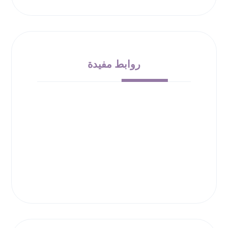
روابط مفيدة
من نحن
الشروط والأحكام
سياسة الإرجاع
حقوق الملكية
سياسة الخصوصية
00966532010138
info@bloom-bucket.com