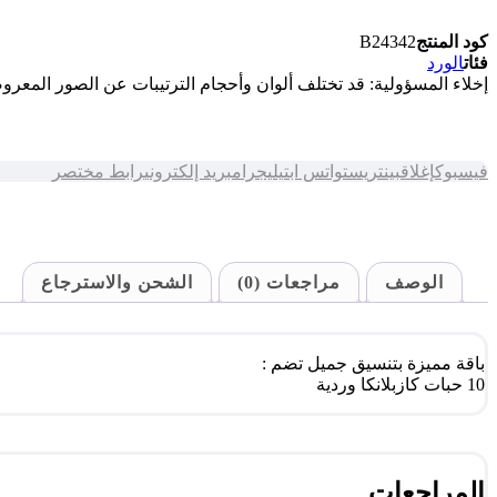
كود المنتج
B24342
فئات
الورد
إخلاء المسؤولية: قد تختلف ألوان وأحجام الترتيبات عن الصور المع
فيسبوك
إغلاق
بينتريست
واتس اب
تيليجرام
بريد إلكتروني
رابط مختصر
الوصف
مراجعات (0)
الشحن والاسترجاع
باقة مميزة بتنسيق جميل تضم :
10 حبات كازبلانكا وردية
المراجعات