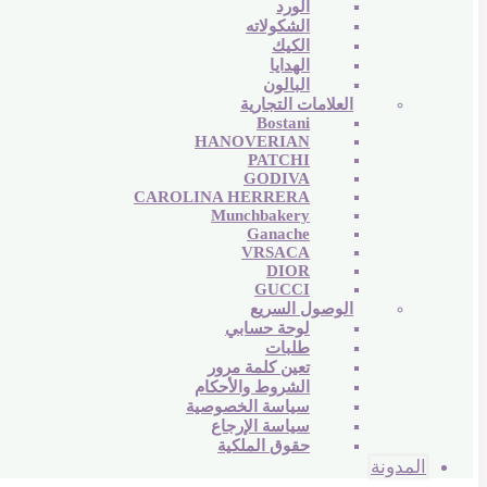
الورد
الشكولاته
الكيك
الهدايا
البالون
العلامات التجارية
Bostani
HANOVERIAN
PATCHI
GODIVA
CAROLINA HERRERA
Munchbakery
Ganache
VRSACA
DIOR
GUCCI
الوصول السريع
لوحة حسابي
طلبات
تعين كلمة مرور
الشروط والأحكام
سياسة الخصوصية
سياسة الإرجاع
حقوق الملكية
المدونة