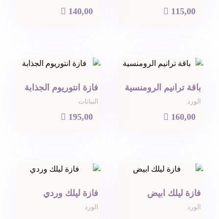

140,00

115,00
باقة ترانيم الرومنسية
فازة انتوريوم الجذابة
الورد
النباتات

195,00

160,00
فازة ليلك ابيض
فازة ليلك وردي
الورد
الورد