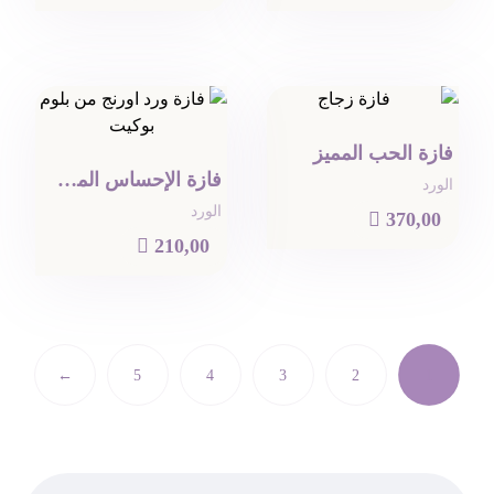
فازة الحب المميز
فازة الإحساس المشتعل
الورد
الورد

370,00

210,00
←
5
4
3
2
1