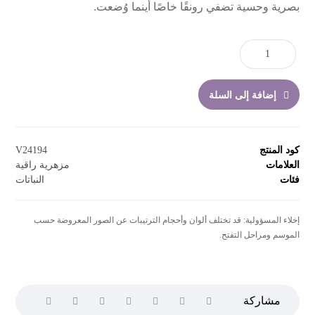
بصرية وحسية تضفي رونقًا خاصًا أينما وُضعت.
إضافة إلى السلة
كود المنتج
V24194
العلامات
مزهرية راقية
فئات
النباتات
إخلاء المسؤولية: قد تختلف ألوان وأحجام الترتيبات عن الصور المعروضة حسب
الموسم ومراحل التفتح.