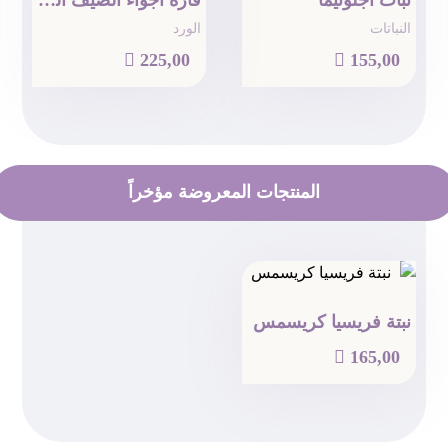
نبات اجلونيما
فازة أجواء الصيف الجميلة
النباتات
الورد

225,00

155,00
المنتجات المعروضة مؤخراً
نبتة فريسيا كريسمس

165,00