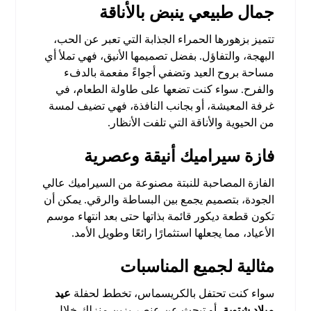
جمال طبيعي ينبض بالأناقة
تتميز
بزهورها الحمراء الجذابة التي تعبر عن الحب،
البهجة، والتفاؤل. بفضل تصميمها الأنيق، فهي تملأ أي
مساحة بروح العيد وتضفي أجواءً مفعمة بالدفء
والفرح. سواء كنت تضعها على طاولة الطعام، في
غرفة المعيشة، أو بجانب النافذة، فهي تضيف لمسة
من الحيوية والأناقة التي تلفت الأنظار.
فازة سيراميك أنيقة وعصرية
الفازة المصاحبة للنبتة مصنوعة من السيراميك عالي
الجودة، بتصميم يجمع بين البساطة والرقي. يمكن أن
تكون قطعة ديكور قائمة بذاتها حتى بعد انتهاء موسم
الأعياد، مما يجعلها استثمارًا رائعًا وطويل الأمد.
مثالية لجميع المناسبات
سواء كنت تحتفل بالكريسماس، تخطط لحفلة
عيد
ميلاد شتوية
، أو تبحث عن عنصر يزين منزلك خلال