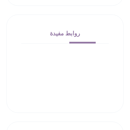
روابط مفيدة
من نحن
الشروط والأحكام
سياسة الإرجاع
حقوق الملكية
سياسة الخصوصية
00966532010138
info@bloom-bucket.com