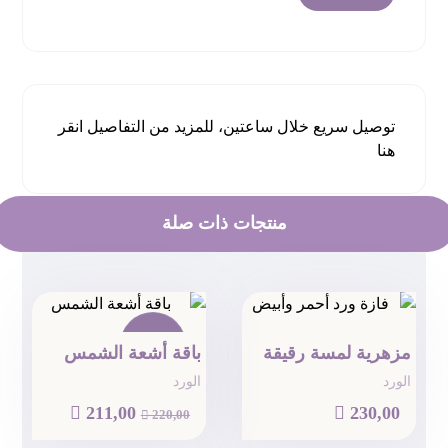
توصيل سريع خلال ساعتين، للمزيد من التفاصيل
انقر
هنا
منتجات ذات صلة
تخفيض!
مزهرية لمسة رقيقة
باقة أشعة الشمس
الورد
الورد

211,00

230,00

220,00