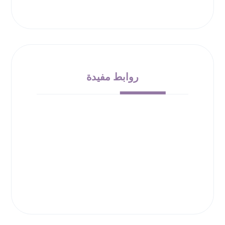
روابط مفيدة
من نحن
الشروط والأحكام
سياسة الإرجاع
حقوق الملكية
سياسة الخصوصية
00966532010138
info@bloom-bucket.com