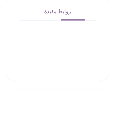
روابط مفيدة
من نحن
الشروط والأحكام
سياسة الإرجاع
حقوق الملكية
سياسة الخصوصية
00966532010138
info@bloom-bucket.com