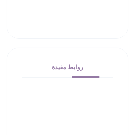
روابط مفيدة
من نحن
الشروط والأحكام
سياسة الإرجاع
حقوق الملكية
سياسة الخصوصية
00966532010138
info@bloom-bucket.com