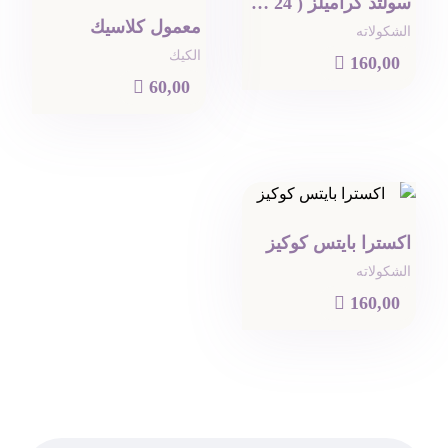
سولتد كراميلز ( 24 حبه )
معمول كلاسيك
الشكولاته
الكيك

160,00

60,00
اكسترا بايتس كوكيز
الشكولاته

160,00