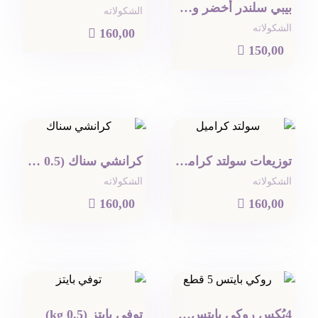
بيبي سلندر أخضر وسط
الشكولاته
الشكولاته

160,00

150,00
توزيعات سولتد كراميل
كرانشي سناك (0.5 Kg)
الشكولاته
الشكولاته

160,00

160,00
4بُكس روكي بايتس 5قطع
توفي بايتز (0.5 kg)