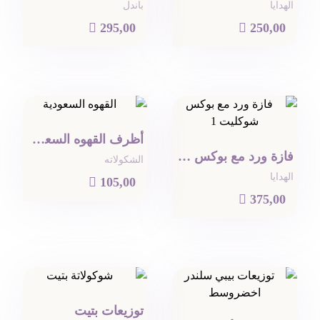
الهدايا
باندل

295,00

250,00
أظرف القهوه السعودية
فازة ورد مع بوكس شوكولا
الشكولاته
الهدايا

105,00

375,00
توزيعات بتيت